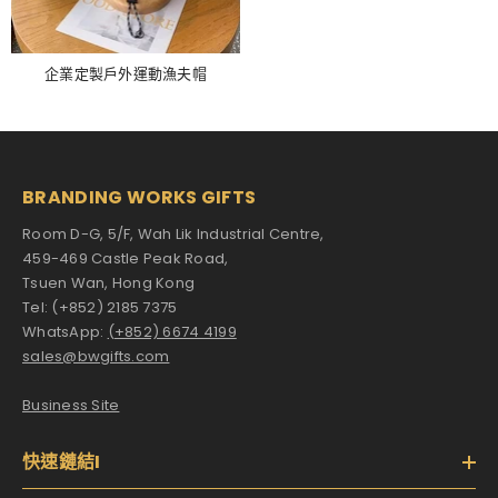
企業定製戶外運動漁夫帽
BRANDING WORKS GIFTS
Room D-G, 5/F, Wah Lik Industrial Centre,
459-469 Castle Peak Road,
Tsuen Wan, Hong Kong
Tel: (+852) 2185 7375
WhatsApp:
(+852) 6674 4199
sales@bwgifts.com
Business Site
快速鏈結I