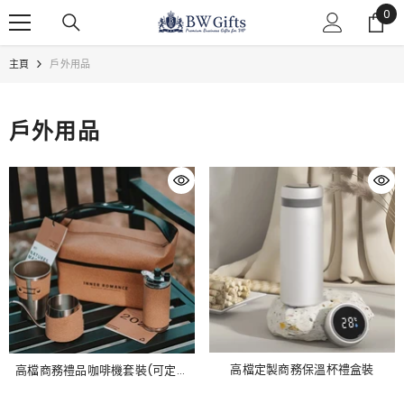
0
0
跳至內容
件
商
主頁
戶外用品
品
戶外用品
高檔定製商務保溫杯禮盒裝
高檔商務禮品咖啡機套裝(可定制
LOGO)